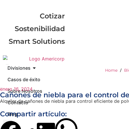
Cotizar
Sostenibilidad
Smart Solutions
Divisiones
Home
Bl
/
Casos de éxito
enero 16, 2024
Sobre Nosotros
Cañones de niebla para el control d
Alquiler de cañones de niebla para control eficiente de pol
Contacto
Compartir artículo:
Blog