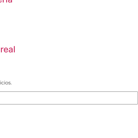
real
cios.