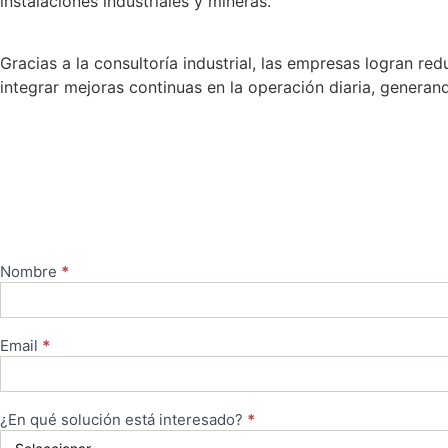
instalaciones industriales y mineras.
Gracias a la consultoría industrial, las empresas logran re
integrar mejoras continuas en la operación diaria, genera
Nombre
*
Cotizar
Email
*
¿En qué solución está interesado?
*