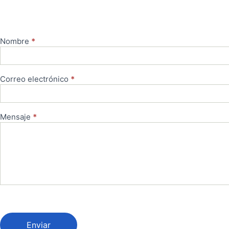
Nombre
*
Contacto
Correo electrónico
*
Mensaje
*
Enviar