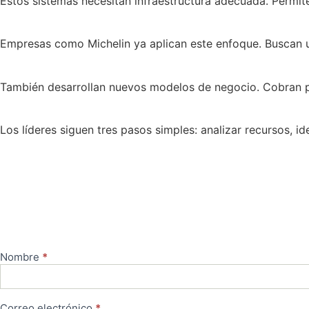
Estos sistemas necesitan infraestructura adecuada. Permite
Empresas como Michelin ya aplican este enfoque. Buscan us
También desarrollan nuevos modelos de negocio. Cobran por
Los líderes siguen tres pasos simples: analizar recursos, id
Nombre
*
Contacto
Correo electrónico
*