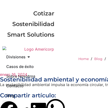
Cotizar
Sostenibilidad
Smart Solutions
Divisiones
Home
Blog
/
/
Casos de éxito
enero 16, 2024
Sobre Nosotros
Sostenibilidad ambiental y economía
La sostenibilidad ambiental impulsa la economía circular, 
Contacto
Compartir artículo:
Blog