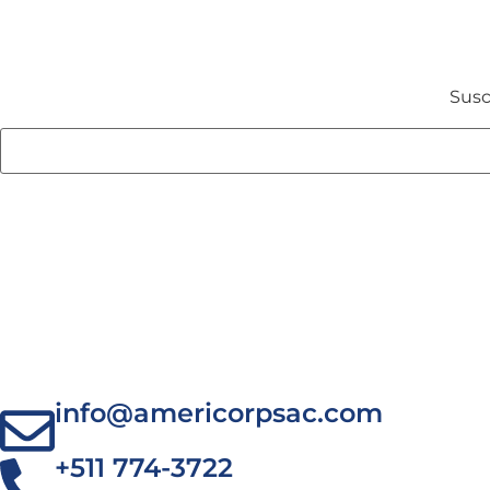
Susc
info@americorpsac.com
+511 774-3722