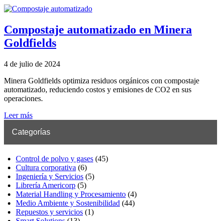
Compostaje automatizado en Minera
Goldfields
4 de julio de 2024
Minera Goldfields optimiza residuos orgánicos con compostaje
automatizado, reduciendo costos y emisiones de CO2 en sus
operaciones.
Leer más
Categorías
Control de polvo y gases
(45)
Cultura corporativa
(6)
Ingeniería y Servicios
(5)
Librería Americorp
(5)
Material Handling y Procesamiento
(4)
Medio Ambiente y Sostenibilidad
(44)
Repuestos y servicios
(1)
Smart Solutions
(13)