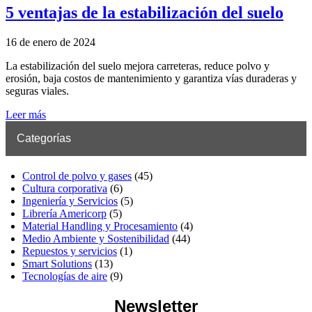
5 ventajas de la estabilización del suelo
16 de enero de 2024
La estabilización del suelo mejora carreteras, reduce polvo y
erosión, baja costos de mantenimiento y garantiza vías duraderas y
seguras viales.
Leer más
Categorías
Control de polvo y gases
(45)
Cultura corporativa
(6)
Ingeniería y Servicios
(5)
Librería Americorp
(5)
Material Handling y Procesamiento
(4)
Medio Ambiente y Sostenibilidad
(44)
Repuestos y servicios
(1)
Smart Solutions
(13)
Tecnologías de aire
(9)
Newsletter