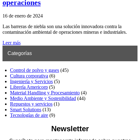
operaciones
16 de enero de 2024
Las barreras de niebla son una solución innovadora contra la
contaminación ambiental de operaciones mineras e industriales.
Leer más
Categorías
Control de polvo y gases
(45)
Cultura corporativa
(6)
Ingeniería y Servicios
(5)
Librería Americorp
(5)
Material Handling y Procesamiento
(4)
Medio Ambiente y Sostenibilidad
(44)
Repuestos y servicios
(1)
Smart Solutions
(13)
Tecnologías de aire
(9)
Newsletter