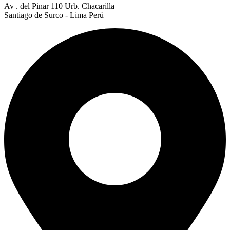
Av . del Pinar 110 Urb. Chacarilla
Santiago de Surco - Lima Perú