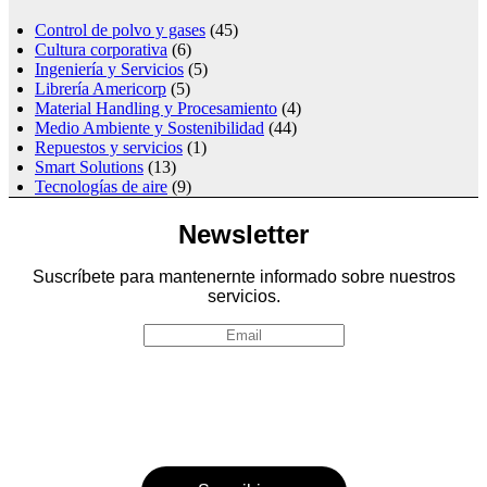
Control de polvo y gases
(45)
Cultura corporativa
(6)
Ingeniería y Servicios
(5)
Librería Americorp
(5)
Material Handling y Procesamiento
(4)
Medio Ambiente y Sostenibilidad
(44)
Repuestos y servicios
(1)
Smart Solutions
(13)
Tecnologías de aire
(9)
Newsletter
Suscríbete para mantenernte informado sobre nuestros
servicios.