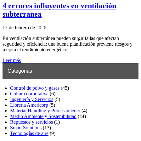
4 errores influyentes en ventilación
subterránea
17 de febrero de 2026
En ventilación subterránea pueden surgir fallas que afectan
seguridad y eficiencia; una buena planificación previene riesgos y
mejora el rendimiento energético.
Leer más
Categorías
Control de polvo y gases
(45)
Cultura corporativa
(6)
Ingeniería y Servicios
(5)
Librería Americorp
(5)
Material Handling y Procesamiento
(4)
Medio Ambiente y Sostenibilidad
(44)
Repuestos y servicios
(1)
Smart Solutions
(13)
Tecnologías de aire
(9)