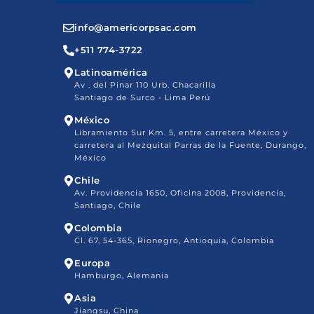
info@americorpsac.com
+511 774-3722
Latinoamérica
Av . del Pinar 110 Urb. Chacarilla
Santiago de Surco - Lima Perú
México
Libramiento Sur Km. 5, entre carretera México y
carretera al Mezquital Parras de la Fuente, Durango,
México
Chile
Av. Providencia 1650, Oficina 2008, Providencia,
Santiago, Chile
Colombia
Cl. 67, 54-365, Rionegro, Antioquia, Colombia
Europa
Hamburgo, Alemania
Asia
Jiangsu, China