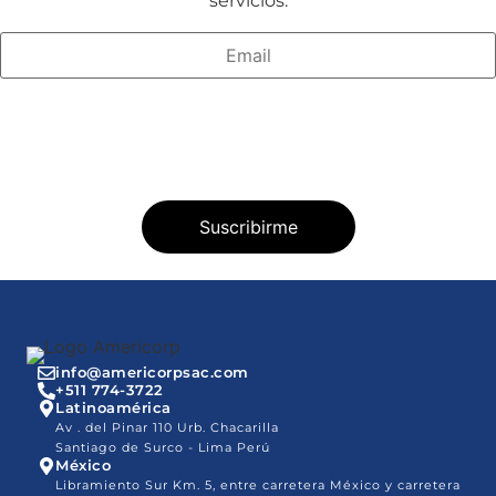
servicios.
info@americorpsac.com
+511 774-3722
Latinoamérica
Av . del Pinar 110 Urb. Chacarilla
Santiago de Surco - Lima Perú
México
Libramiento Sur Km. 5, entre carretera México y carretera