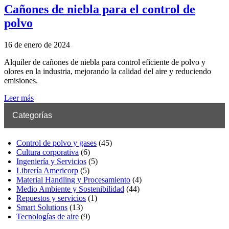
Cañones de niebla para el control de
polvo
16 de enero de 2024
Alquiler de cañones de niebla para control eficiente de polvo y
olores en la industria, mejorando la calidad del aire y reduciendo
emisiones.
Leer más
Categorías
Control de polvo y gases
(45)
Cultura corporativa
(6)
Ingeniería y Servicios
(5)
Librería Americorp
(5)
Material Handling y Procesamiento
(4)
Medio Ambiente y Sostenibilidad
(44)
Repuestos y servicios
(1)
Smart Solutions
(13)
Tecnologías de aire
(9)