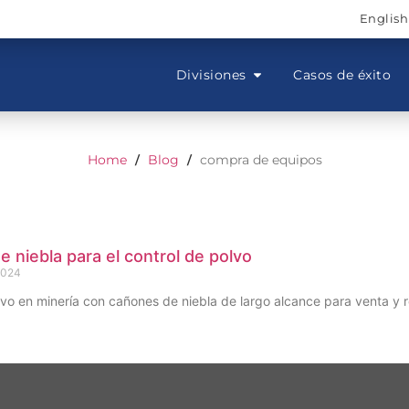
English
Divisiones
Casos de éxito
Home
Blog
compra de equipos
/
/
 niebla para el control de polvo
2024
vo en minería con cañones de niebla de largo alcance para venta y re