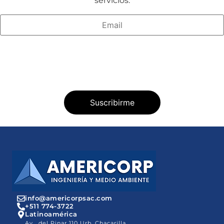
servicios.
info@americorpsac.com
+511 774-3722
Latinoamérica
Av . del Pinar 110 Urb. Chacarilla