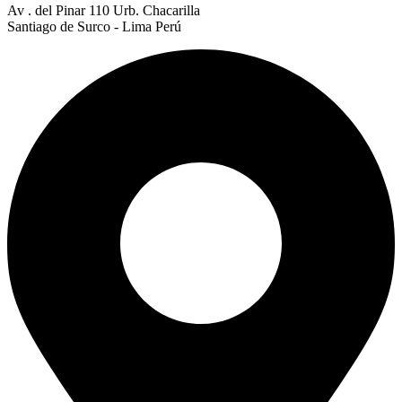
Av . del Pinar 110 Urb. Chacarilla
Santiago de Surco - Lima Perú