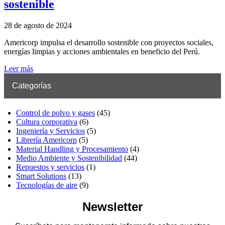
sostenible
28 de agosto de 2024
Americorp impulsa el desarrollo sostenible con proyectos sociales,
energías limpias y acciones ambientales en beneficio del Perú.
Leer más
Categorías
Control de polvo y gases
(45)
Cultura corporativa
(6)
Ingeniería y Servicios
(5)
Librería Americorp
(5)
Material Handling y Procesamiento
(4)
Medio Ambiente y Sostenibilidad
(44)
Repuestos y servicios
(1)
Smart Solutions
(13)
Tecnologías de aire
(9)
Newsletter