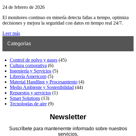
24 de febrero de 2026
El monitoreo continuo en minería detecta fallas a tiempo, optimiza
decisiones y mejora la seguridad con datos en tiempo real 24/7.
Leer más
Categorías
Control de polvo y gases
(45)
Cultura corporativa
(6)
Ingeniería y Servicios
(5)
Librería Americorp
(5)
Material Handling y Procesamiento
(4)
Medio Ambiente y Sostenibilidad
(44)
Repuestos y servicios
(1)
Smart Solutions
(13)
Tecnologías de aire
(9)
Newsletter
Suscríbete para mantenernte informado sobre nuestros
servicios.