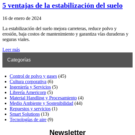
5 ventajas de la estabilización del suelo
16 de enero de 2024
La estabilización del suelo mejora carreteras, reduce polvo y
erosión, baja costos de mantenimiento y garantiza vías duraderas y
seguras viales.
Leer más
Categorías
Control de polvo y gases
(45)
Cultura corporativa
(6)
Ingeniería y Servicios
(5)
Librería Americorp
(5)
Material Handling y Procesamiento
(4)
Medio Ambiente y Sostenibilidad
(44)
Repuestos y servicios
(1)
Smart Solutions
(13)
Tecnologías de aire
(9)
Newsletter