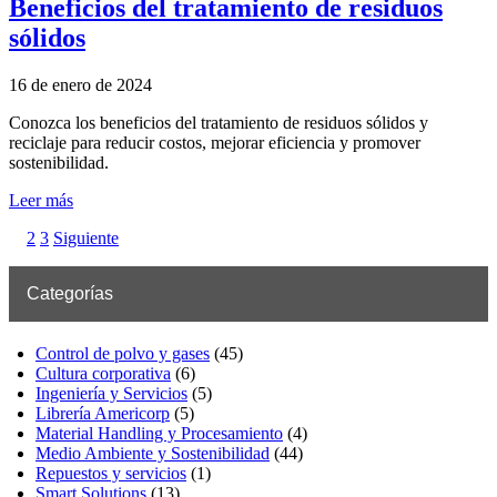
Beneficios del tratamiento de residuos
sólidos
16 de enero de 2024
Conozca los beneficios del tratamiento de residuos sólidos y
reciclaje para reducir costos, mejorar eficiencia y promover
sostenibilidad.
Leer más
2
3
Siguiente
Categorías
Control de polvo y gases
(45)
Cultura corporativa
(6)
Ingeniería y Servicios
(5)
Librería Americorp
(5)
Material Handling y Procesamiento
(4)
Medio Ambiente y Sostenibilidad
(44)
Repuestos y servicios
(1)
Smart Solutions
(13)