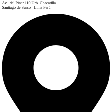
Av . del Pinar 110 Urb. Chacarilla
Santiago de Surco - Lima Perú