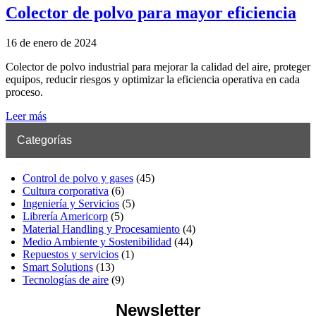
Colector de polvo para mayor eficiencia
16 de enero de 2024
Colector de polvo industrial para mejorar la calidad del aire, proteger
equipos, reducir riesgos y optimizar la eficiencia operativa en cada
proceso.
Leer más
Categorías
Control de polvo y gases
(45)
Cultura corporativa
(6)
Ingeniería y Servicios
(5)
Librería Americorp
(5)
Material Handling y Procesamiento
(4)
Medio Ambiente y Sostenibilidad
(44)
Repuestos y servicios
(1)
Smart Solutions
(13)
Tecnologías de aire
(9)
Newsletter