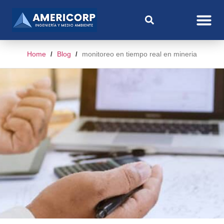
Home
Blog
monitoreo en tiempo real en mineria
/
/