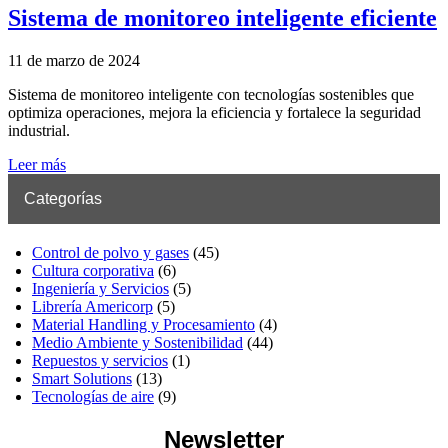
Sistema de monitoreo inteligente eficiente
11 de marzo de 2024
Sistema de monitoreo inteligente con tecnologías sostenibles que
optimiza operaciones, mejora la eficiencia y fortalece la seguridad
industrial.
Leer más
Categorías
Control de polvo y gases
(45)
Cultura corporativa
(6)
Ingeniería y Servicios
(5)
Librería Americorp
(5)
Material Handling y Procesamiento
(4)
Medio Ambiente y Sostenibilidad
(44)
Repuestos y servicios
(1)
Smart Solutions
(13)
Tecnologías de aire
(9)
Newsletter