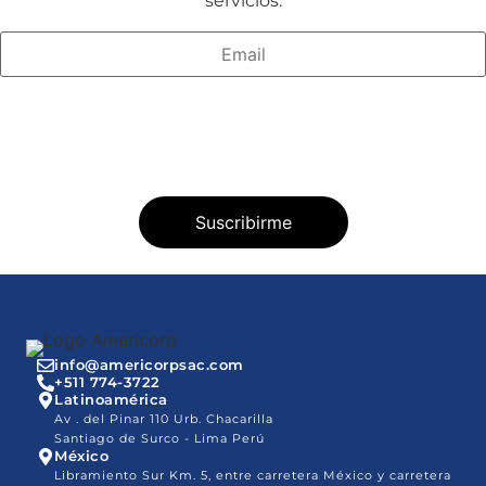
servicios.
info@americorpsac.com
+511 774-3722
Latinoamérica
Av . del Pinar 110 Urb. Chacarilla
Santiago de Surco - Lima Perú
México
Libramiento Sur Km. 5, entre carretera México y carretera