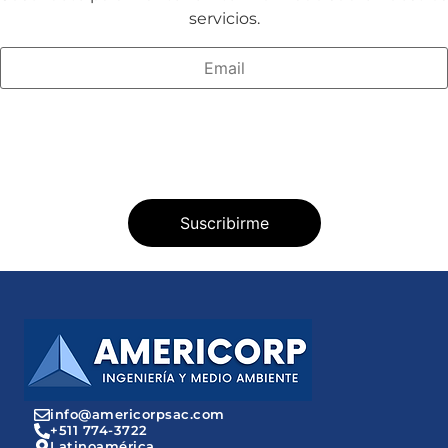
servicios.
info@americorpsac.com
+511 774-3722
Latinoamérica