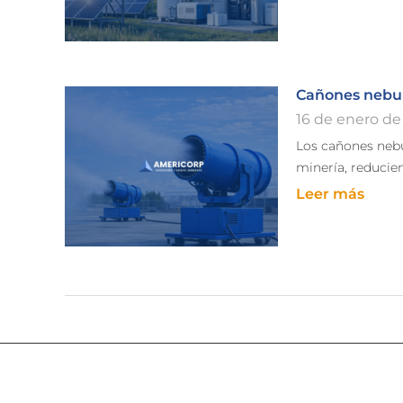
Cañones nebul
16 de enero de
Los cañones nebu
minería, reducie
Leer más