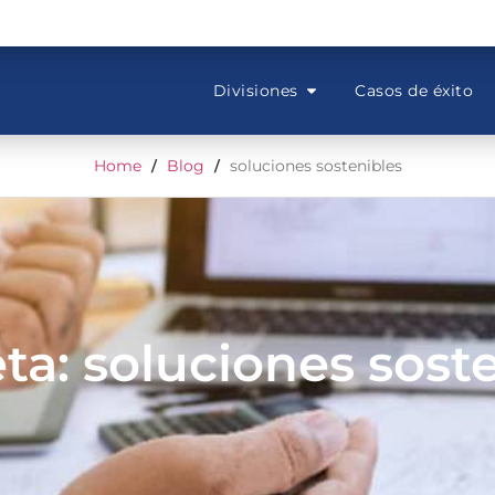
Divisiones
Casos de éxito
Home
Blog
soluciones sostenibles
/
/
ta: soluciones sost