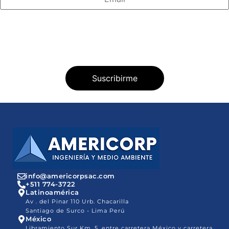
info@americorpsac.com
+511 774-3722
Latinoamérica
Av . del Pinar 110 Urb. Chacarilla
Santiago de Surco - Lima Perú
México
Libramiento Sur Km. 5, entre carretera México y carretera