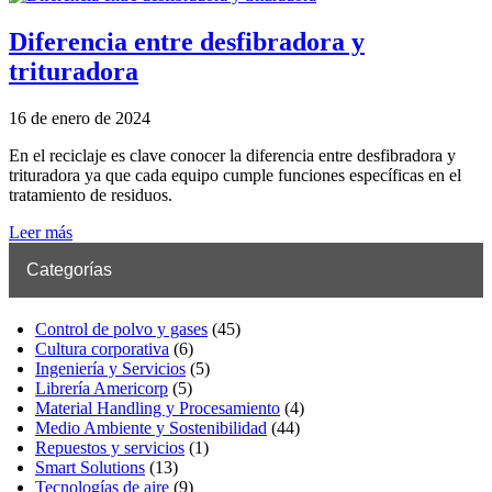
Diferencia entre desfibradora y
trituradora
16 de enero de 2024
En el reciclaje es clave conocer la diferencia entre desfibradora y
trituradora ya que cada equipo cumple funciones específicas en el
tratamiento de residuos.
Leer más
Categorías
Control de polvo y gases
(45)
Cultura corporativa
(6)
Ingeniería y Servicios
(5)
Librería Americorp
(5)
Material Handling y Procesamiento
(4)
Medio Ambiente y Sostenibilidad
(44)
Repuestos y servicios
(1)
Smart Solutions
(13)
Tecnologías de aire
(9)