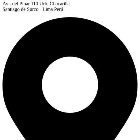
Av . del Pinar 110 Urb. Chacarilla
Santiago de Surco - Lima Perú