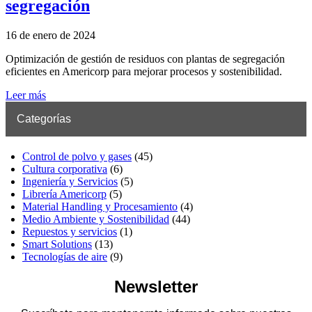
segregación
16 de enero de 2024
Optimización de gestión de residuos con plantas de segregación
eficientes en Americorp para mejorar procesos y sostenibilidad.
Leer más
Categorías
Control de polvo y gases
(45)
Cultura corporativa
(6)
Ingeniería y Servicios
(5)
Librería Americorp
(5)
Material Handling y Procesamiento
(4)
Medio Ambiente y Sostenibilidad
(44)
Repuestos y servicios
(1)
Smart Solutions
(13)
Tecnologías de aire
(9)
Newsletter