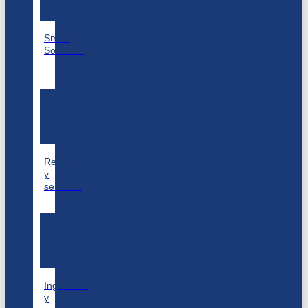
Smart
Solutions
Repuestos
y
servicios
Ingeniería
y