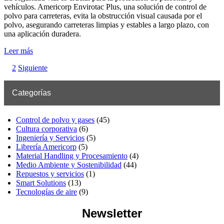
vehículos. Americorp Envirotac Plus, una solución de control de
polvo para carreteras, evita la obstrucción visual causada por el
polvo, asegurando carreteras limpias y estables a largo plazo, con
una aplicación duradera.
Leer más
2
Siguiente
Categorías
Control de polvo y gases
(45)
Cultura corporativa
(6)
Ingeniería y Servicios
(5)
Librería Americorp
(5)
Material Handling y Procesamiento
(4)
Medio Ambiente y Sostenibilidad
(44)
Repuestos y servicios
(1)
Smart Solutions
(13)
Tecnologías de aire
(9)
Newsletter